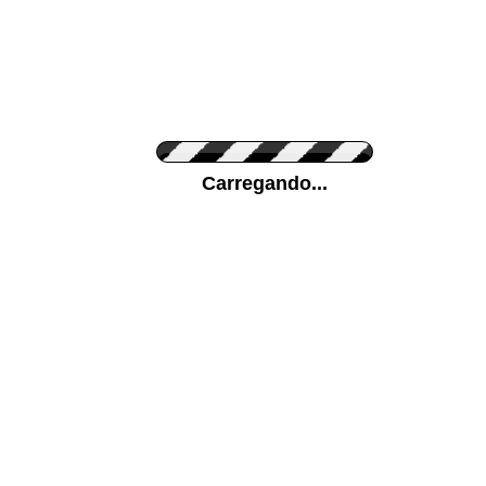
Cor do Autocolante
Carregando...
Cor da sua parede
Mais...
Ponha a sua foto como Fundo
ENVIAR
Medidas (largura x altura)