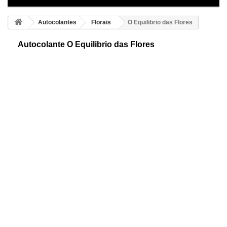
Autocolantes
Florais
O Equilibrio das Flores
Autocolante O Equilibrio das Flores
Flores adesivas e decorativas. Existem plantas com finalidades
terapeuticas. As flores de Bach ajudam a corriger o equilíbrio emocional
no campo energético.