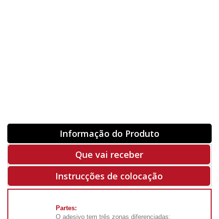
Orientação
ORIGINAL
INVERTER
-
+
Unidades
Antes 00.00 €
Hoje
00.00 €
ADQUIRIR
-50%
Rf. V5523
Informação do Produto
Que vai receber
Instrucções de colocação
Partes:
O adesivo tem três zonas diferenciadas: