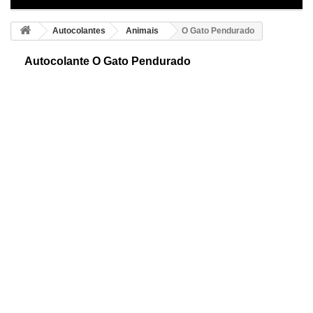
Autocolantes
Animais
O Gato Pendurado
Autocolante O Gato Pendurado
Autocolante do gato pendurado. Mostramos um original desenho e
divertido para que decore qualquer espaço. Colocação muito simples,
ideal para qualquer idade.