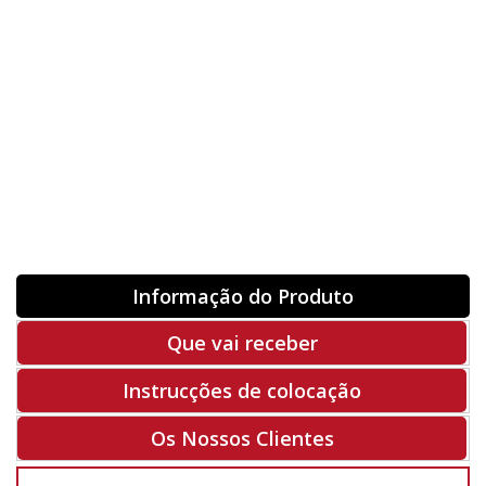
Orientação
ORIGINAL
INVERTER
-
+
Unidades
Antes 00.00 €
Hoje
00.00 €
ADQUIRIR
-50%
Rf. V5059
Informação do Produto
Que vai receber
Instrucções de colocação
Os Nossos Clientes