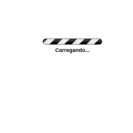
Cor do Autocolante
Carregando...
Cor da sua parede
Mais...
Ponha a sua foto como Fundo
ENVIAR
Medidas (largura x altura)