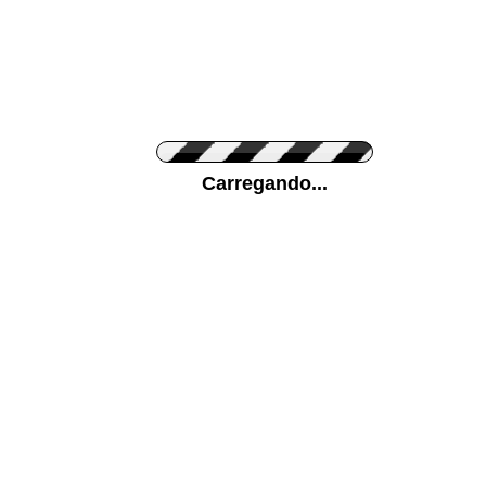
Cor do Autocolante
Carregando...
Cor da sua parede
Mais...
Ponha a sua foto como Fundo
ENVIAR
Medidas (largura x altura)