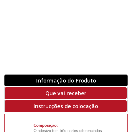
Orientação
ORIGINAL
INVERTER
-
+
Unidades
Antes 00.00 €
Hoje
00.00 €
ADQUIRIR
-50%
Rf. V6306
Informação do Produto
Que vai receber
Instrucções de colocação
Composição:
O adesivo tem três partes diferenciadas: