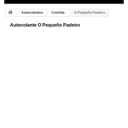
Autocolantes
Cozinha
O Pequeño Padeiro
Autocolante O Pequeño Padeiro
Autocolante adesivo de padarias. Estupendo desenho animado padeiro
com a sua pá, pronto para cozinhar no forno. Decore de forma diferente
e divertida.