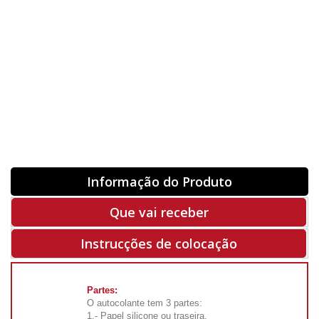
Orientação
ORIGINAL
INVERTER
-
+
Unidades
Antes 00.00 €
Hoje
00.00 €
ADQUIRIR
-50%
Rf. V5513
Informação do Produto
Que vai receber
Instrucções de colocação
Partes:
O autocolante tem 3 partes:
1.- Papel silicone ou traseira.