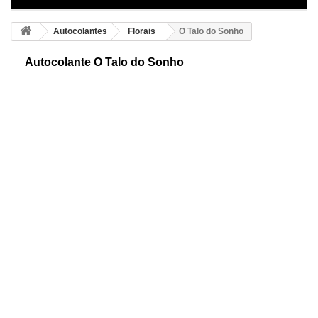
Autocolantes
Florais
O Talo do Sonho
Autocolante O Talo do Sonho
Adesivo florar do sono. O seu nome e pasiflora ou flor da paixão.
Antigamente era usada pelas suas virtudes calmantes e sedativas.