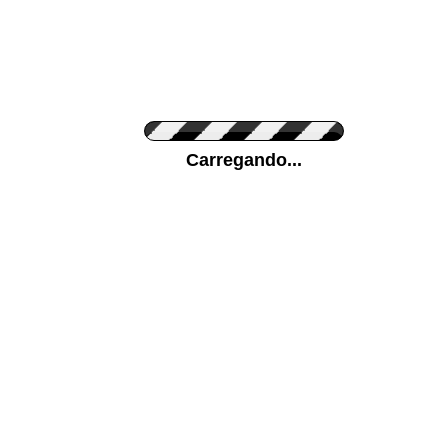
Cor do Autocolante
Carregando...
Cor da sua parede
Mais...
Ponha a sua foto como Fundo
ENVIAR
Medidas (largura x altura)