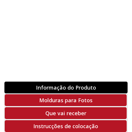
Orientação
ORIGINAL
INVERTER
-
+
Unidades
Antes 00.00 €
Hoje
00.00 €
ADQUIRIR
-50%
Rf. X4502
Informação do Produto
Molduras para Fotos
Que vai receber
Instrucções de colocação