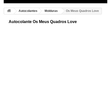
Autocolantes
Molduras
Os Meus Quadros Love
Autocolante Os Meus Quadros Love
Criativa e útil decoração adesiva para pendurar as suas fotos preferidas
de forma original e única, além poderá personalizar o autocolante com
duas cores.
Cor 1
Cor 2