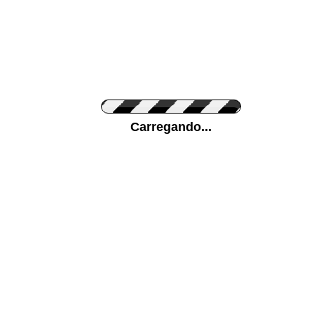
Cor do Autocolante
Carregando...
Cor da sua parede
Mais...
Ponha a sua foto como Fundo
ENVIAR
Medidas (largura x altura)