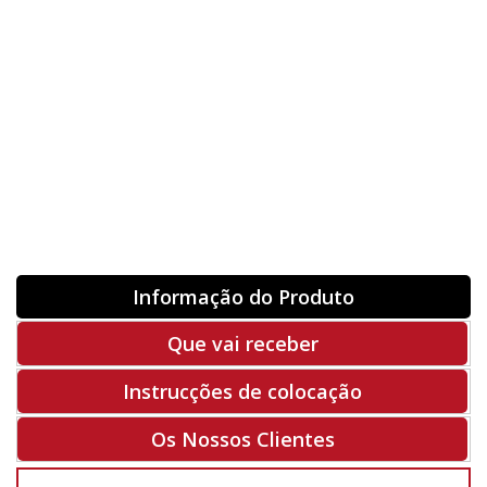
Orientação
ORIGINAL
INVERTER
-
+
Unidades
Antes 00.00 €
Hoje
00.00 €
ADQUIRIR
-50%
Rf. V5229
Informação do Produto
Que vai receber
Instrucções de colocação
Os Nossos Clientes