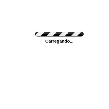
Cor do Autocolante
Carregando...
Cor da sua parede
Mais...
Ponha a sua foto como Fundo
ENVIAR
Medidas (largura x altura)