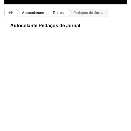
Autocolantes
Textos
Pedaços de Jornal
Autocolante Pedaços de Jornal
Autocolante decorativo de frases sensatas. Uma silmulação de recortes
de jornal, fantástico e original desenho que dará ao seu ambiente um
toque único.