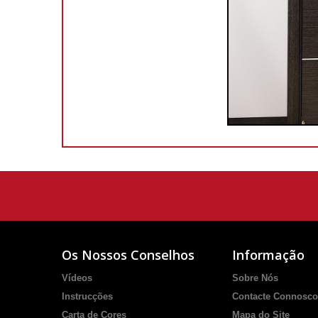
Os Nossos Conselhos
Informação
Vídeos
Sobre Nós
Instrucções
Contacte Connosco
Carta de Cores
Mapa do Site