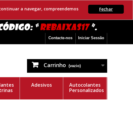
Se continuar a navegar, compreendemos
Fechar
Contacte-nos
Iniciar Sessão
Carrinho
(vazio)
lantes
Adesivos
Autocolantes
trinas
Personalizados
e