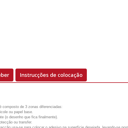
Unidades
Antes 00.00 €
Hoje
00.00 €
-50%
eber
Instrucções de colocação
é composto de 3 zonas diferenciadas:
licole ou papel base.
te (o desenho que fica finalmente).
otecção ou transfer.
tecção usa-se para colocar o adesivo na superfície desejada, levando-se pos