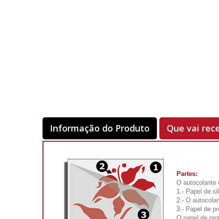
Informação do Produto
Que vai rec
Partes:
O autocolante 
1.- Papel de si
2.- O autocolan
3.- Papel de pr
O papel de pro