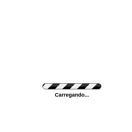
Cor da sua parede
Ponha a sua foto
Carregando...
Medidas (largura x 
Orientação