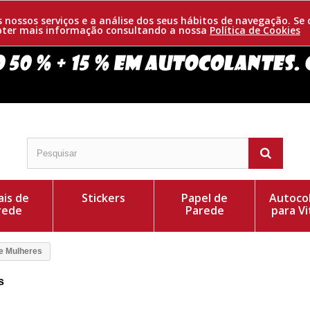
os nossos serviços e a análise dos seus hábitos de navegação. 
obter mais informação consultando a nossa
Política de Cookies
is de
Stickers
Papel de
Autoco
rede
Parede
para Vi
e Mulheres
s
çados. Consiga este desenho indicador de banhos
Cor do Autocolant