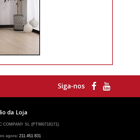
Siga-nos
ão da Loja
 COMPANY SL (PT980718171)
os agora:
211.451.831