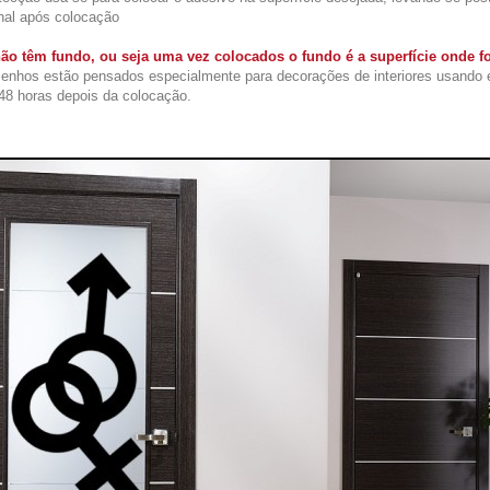
nal após colocação
ão têm fundo, ou seja uma vez colocados o fundo é a superfície onde f
enhos estão pensados especialmente para decorações de interiores usando 
48 horas depois da colocação.