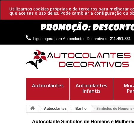
Utilizamos cookies próprias e de terceiros para melhorar 
que aceitas o uso deles. Pode cambiar a configuração ou 
Ligue agora para Autocolantes Decorativos:
211.451.831
Autocolantes
Autocolantes
Mura
Infantis
Pa
Autocolantes
Banho
Simbolos de Homens 
Autocolante Simbolos de Homens e Mulhere
Símbolos adesivos decorativos de homens e mulheres entrela
unissex. Crie um ambiente divertido e original.