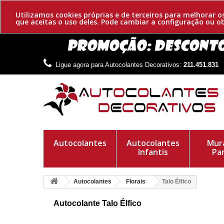
Utilizamos cookies próprias e de terceiros para melhorar 
que aceitas o uso deles. Pode cambiar a configuração ou 
Ligue agora para Autocolantes Decorativos:
211.451.831
Autocolantes
Autocolantes
Mura
Infantis
Pa
Autocolantes
Florais
Talo Élfico
Autocolante Talo Élfico
Autocolante adesivo floral élfico. No mundo élfico de Tolkien,
distinguida pelas suas cores e pela sua beleza.