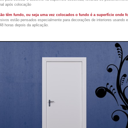
nal após colocação
ão têm fundo, ou seja uma vez colocados o fundo é a superfície onde f
sivos estão pensados especialmente para decorações de interiores usando 
48 horas depois da aplicação.