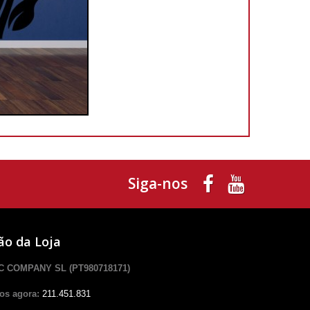
Siga-nos
ão da Loja
 COMPANY SL (PT980718171)
os agora:
211.451.831