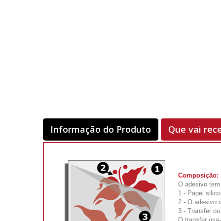
Informação do Produto
Que vai rec
Composição:
O adesivo tem 
1.- Papel silic
2.- O adesivo 
3.- Transfer ou
O transfer usa