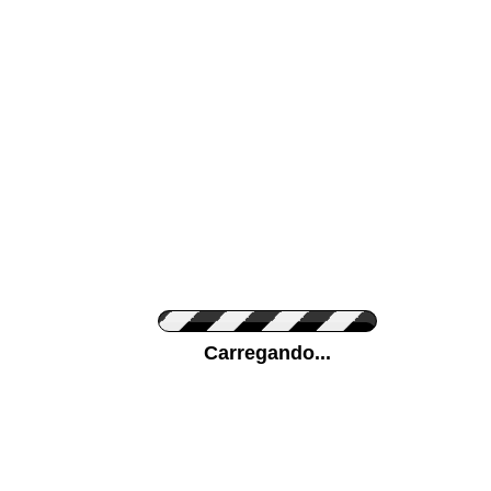
Cor da sua parede
Ponha a sua foto
Carregando...
Medidas (largura x 
Orientação