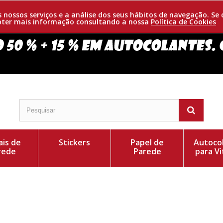
os nossos serviços e a análise dos seus hábitos de navegação. 
obter mais informação consultando a nossa
Política de Cookies
is de
Stickers
Papel de
Autoco
rede
Parede
para Vi
 também existiam as flores. A paisagem sempre foi
Cor do Autocolant