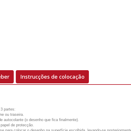
Unidades
Antes 00.00 €
Hoje
00.00 €
-50%
eber
Instrucções de colocação
3 partes:
one ou traseira.
de autocolante (o desenho que fica finalmente).
 papel de protecção.
-se para colocar o desenho na superfície escolhida, levando-se posteriorment