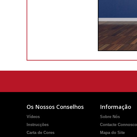
Os Nossos Conselhos
Informação
Vídeos
Sobre Nós
Instrucções
Contacte Connosco
Carta de Cores
Mapa do Site