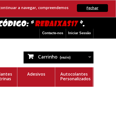
Se continuar a navegar, compreendemos
Fechar
Contacte-nos
Iniciar Sessão
Carrinho
(vazio)
lantes
Adesivos
Autocolantes
trinas
Personalizados
e