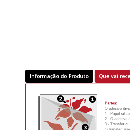
Informação do Produto
Que vai rec
Partes:
O adesivo divi
1.- Papel silic
2.- O adesivo 
3.- Transfer ou
O transfer usa