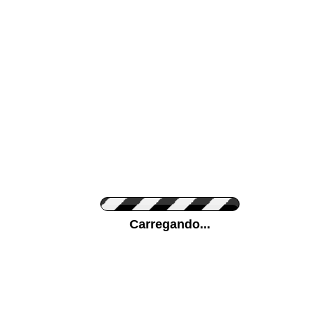
Cor da sua parede
Ponha a sua foto
Carregando...
Medidas (largura x 
Orientação