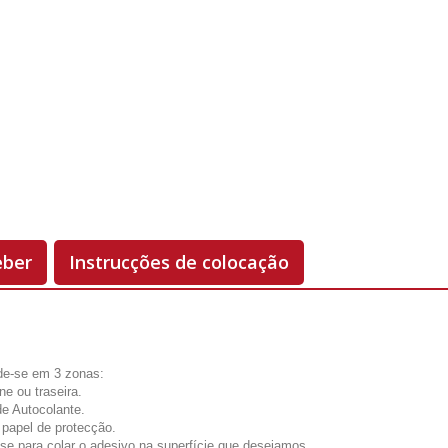
Unidades
Antes 00.00 €
Hoje
00.00 €
-50%
eber
Instrucções de colocação
de-se em 3 zonas:
one ou traseira.
de Autocolante.
 papel de protecção.
-se para colar o adesivo na superfície que desejamos.