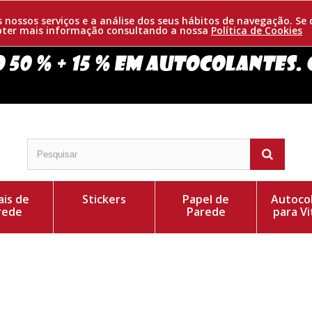
os nossos serviços e a análise dos seus hábitos de navegação. 
obter mais informação consultando a nossa
Política de Cookies
is de
Stickers
Papel de
Autoco
rede
Parede
para Vi
, ideal para personalizar a cozinha. Consiga este
Cor do Autocolant