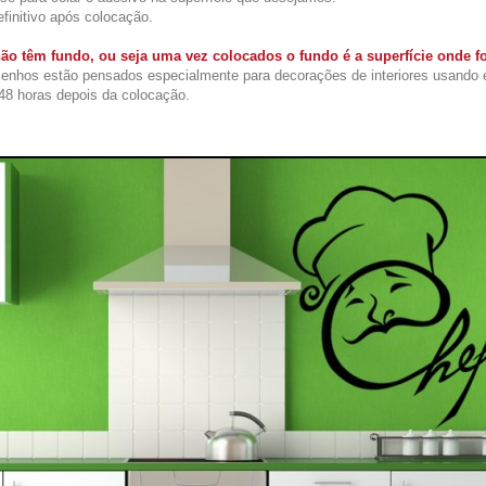
initivo após colocação.
ão têm fundo, ou seja uma vez colocados o fundo é a superfície onde f
enhos estão pensados especialmente para decorações de interiores usando 
48 horas depois da colocação.