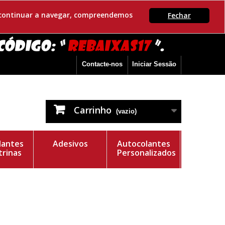
Se continuar a navegar, compreendemos
Fechar
Contacte-nos
Iniciar Sessão
Carrinho
(vazio)
lantes
Adesivos
Autocolantes
trinas
Personalizados
e