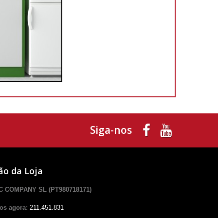
Siga-nos
ão da Loja
 COMPANY SL (PT980718171)
os agora:
211.451.831