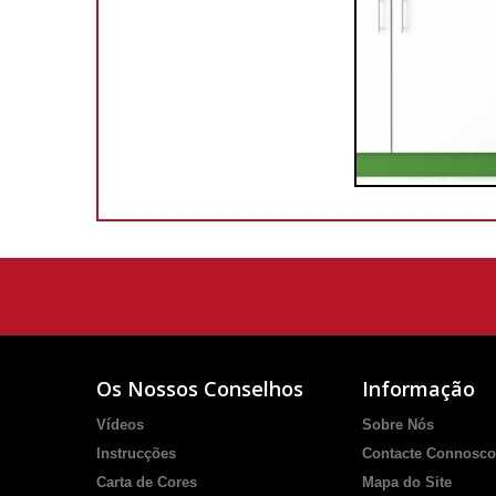
Os Nossos Conselhos
Informação
Vídeos
Sobre Nós
Instrucções
Contacte Connosco
Carta de Cores
Mapa do Site