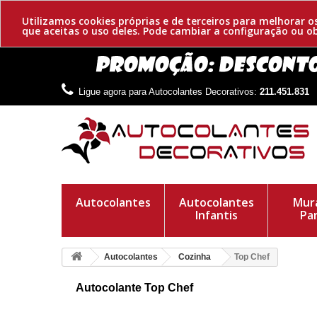
Utilizamos cookies próprias e de terceiros para melhorar 
que aceitas o uso deles. Pode cambiar a configuração ou 
Ligue agora para Autocolantes Decorativos:
211.451.831
Autocolantes
Autocolantes
Mura
Infantis
Pa
Autocolantes
Cozinha
Top Chef
Autocolante Top Chef
Autocolante de Top Chef. Um desenho abstracto dum cozinheiro
fantástico desenho e diverta-se decorando.