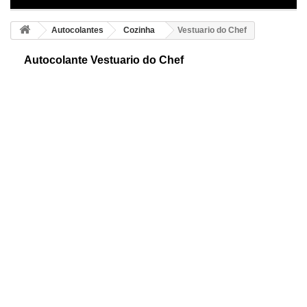
Autocolantes
Cozinha
Vestuario do Chef
Autocolante Vestuario do Chef
Fantástico autocolante dum avental de cozinheiro decorativo. Consiga
este divertido desenho para decorar o espaço que deseje e
personalizar as paredes.