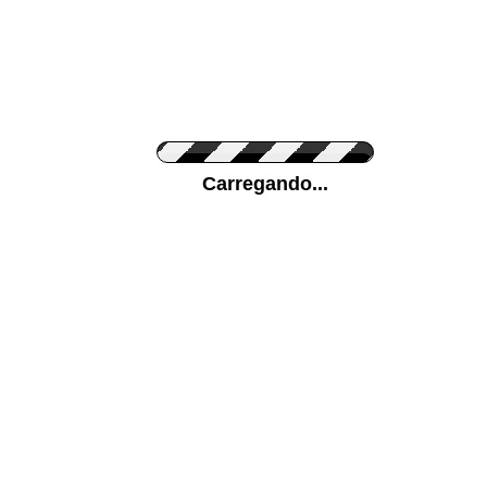
Cor do Autocolante
Carregando...
Cor da sua parede
Mais...
Ponha a sua foto como Fundo
ENVIAR
Medidas (largura x altura)