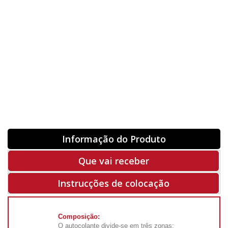
Orientação
ORIGINAL
INVERTER
-
+
Unidades
Antes 00.00 €
Hoje
00.00 €
ADQUIRIR
-50%
Rf. V6400
Informação do Produto
Que vai receber
Instrucções de colocação
Composição:
O autocolante divide-se em três zonas: