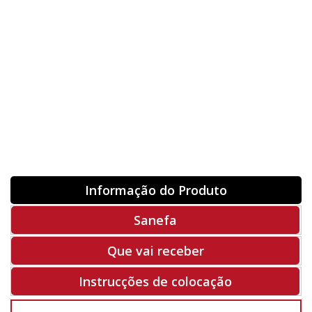
Orientação
ORIGINAL
INVERTER
-
+
Unidades
Antes 00.00 €
Hoje
00.00 €
ADQUIRIR
-50%
Rf. V9772
Informação do Produto
Sanefa
Que vai receber
Instrucções de colocação