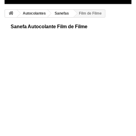
Autocolantes
Sanefas
Film de Filme
Sanefa Autocolante Film de Filme
Autocolante decorativo de sanefas originais. Desenho para os amantes
do cinema, mostramos uma sanefa ideal para conseguir uma decoração
única e divertida.