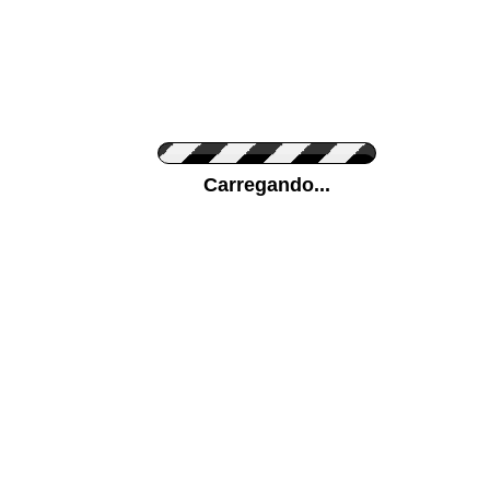
Cor do Autocolante
Carregando...
Cor da sua parede
Mais...
Ponha a sua foto como Fundo
ENVIAR
Medidas (largura x altura)