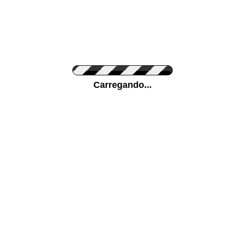
Cor do Autocolante
Carregando...
Cor da sua parede
Mais...
Ponha a sua foto como Fundo
ENVIAR
Medidas (largura x altura)