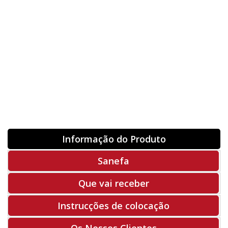
Orientação
ORIGINAL
INVERTER
-
+
Unidades
Antes 00.00 €
Hoje
00.00 €
ADQUIRIR
-50%
Rf. V9756
Informação do Produto
Sanefa
Que vai receber
Instrucções de colocação