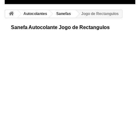
Autocolantes
Sanefas
Jogo de Rectangulos
Sanefa Autocolante Jogo de Rectangulos
Jogo de sanefas adesivas. Consiga esta bonita sanefa com figuras
rectangulares, ideal para uma decoração original e extrovertida.
Consiga a sua!