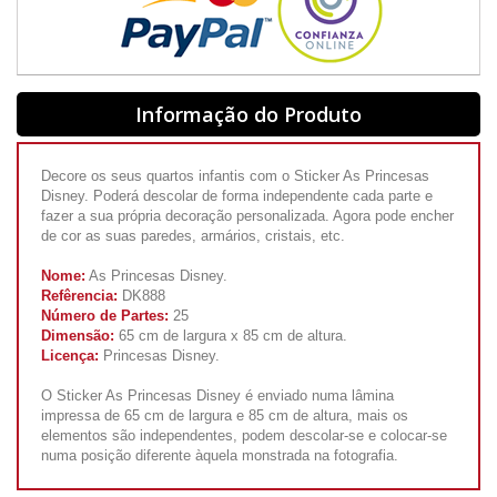
Informação do Produto
Decore os seus quartos infantis com o Sticker As Princesas
Disney. Poderá descolar de forma independente cada parte e
fazer a sua própria decoração personalizada. Agora pode encher
de cor as suas paredes, armários, cristais, etc.
Nome:
As Princesas Disney.
Refêrencia:
DK888
Número de Partes:
25
Dimensão:
65 cm de largura x 85 cm de altura.
Licença:
Princesas Disney.
O Sticker As Princesas Disney é enviado numa lâmina
impressa de 65 cm de largura e 85 cm de altura, mais os
elementos são independentes, podem descolar-se e colocar-se
numa posição diferente àquela monstrada na fotografia.