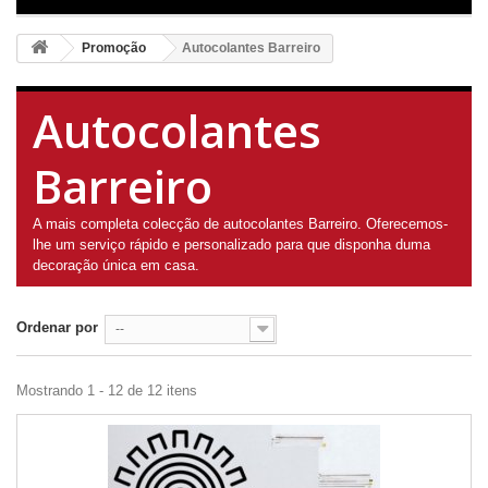
Promoção
Autocolantes Barreiro
Autocolantes
Barreiro
A mais completa colecção de autocolantes Barreiro. Oferecemos-
lhe um serviço rápido e personalizado para que disponha duma
decoração única em casa.
Ordenar por
--
Mostrando 1 - 12 de 12 itens