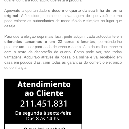
qual encontrará todo aquilo que está a procurar.
Aproveite a oportunidade e
decore o quarto da sua filha de forma
original
. Além disso, conta com a vantagem de que você mesmo
pode colocar os autocolantes de modo rápido e simples no lugar que
deseje.
Para que a eleição seja mais fácil, pode adquirir cada autocolante em
diferentes tamanhos e em 22 cores diferentes
, permitindo-lhe
procurar um lugar para cada desenho e combiná-lo da melhor maneira
com o resto da decoração do quarto. Como pode ver, são todas
vantagens. Adquira-o através da nossa loja online e vai recebê-lo em
casa em poucos dias, com todas as garantias do comércio eletrónico
de confiança.